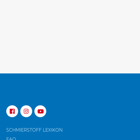
Prüfstand für Ihre Fahrzeugsysteme.
mehr erfahren
SCHMIERSTOFF LEXIKON
FAQ